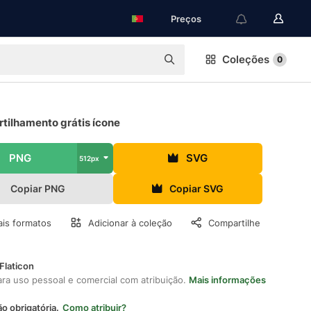
Preços
Coleções
0
tilhamento grátis ícone
PNG
SVG
512px
Copiar PNG
Copiar SVG
is formatos
Adicionar à coleção
Compartilhe
Flaticon
ara uso pessoal e comercial com atribuição.
Mais informações
ão obrigatória.
Como atribuir?