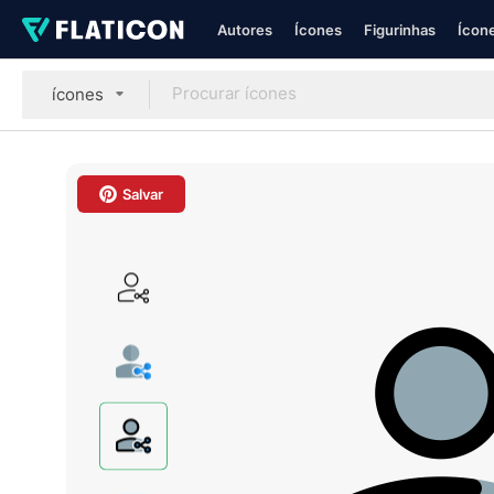
Autores
Ícones
Figurinhas
Ícone
ícones
Salvar