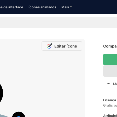
s de interface
Ícones animados
Mais
Editar ícone
Compar
Ma
Licença 
Grátis p
Atribuiç