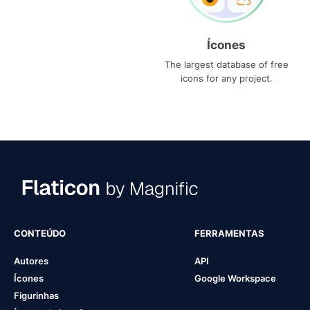
Ícones
The largest database of free
icons for any project.
CONTEÚDO
FERRAMENTAS
Autores
API
Ícones
Google Workspace
Figurinhas