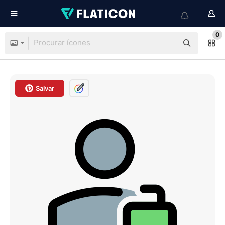
0
Salvar