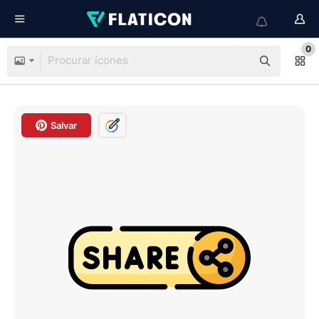
0
Salvar