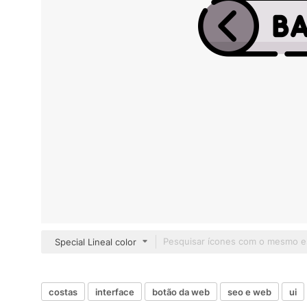
Special Lineal color
costas
interface
botão da web
seo e web
ui