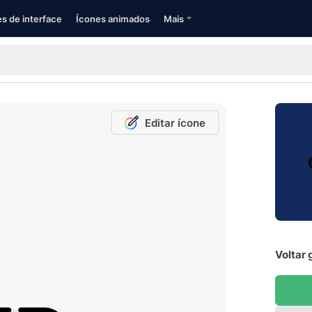
s de interface
Ícones animados
Mais
Editar ícone
Voltar 