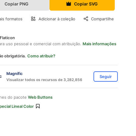
Copiar PNG
Copiar SVG
is formatos
Adicionar à coleção
Compartilhe
Flaticon
ara uso pessoal e comercial com atribuição.
Mais informações
ão obrigatória.
Como atribuir?
Magnific
Seguir
Visualizar todos os recursos de 3,282,856
ones do pacote
Web Buttons
pecial Lineal Color