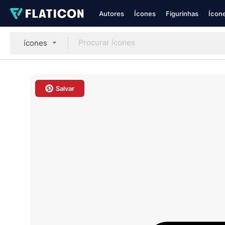
Autores
Ícones
Figurinhas
Ícone
ícones
Salvar