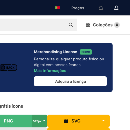
Preços
Coleções
0
Merchandising License
NOVO
Personalize qualquer produto físico ou
digital com nossos ícones
Mais informações
Adquira a licença
grátis ícone
PNG
SVG
512px