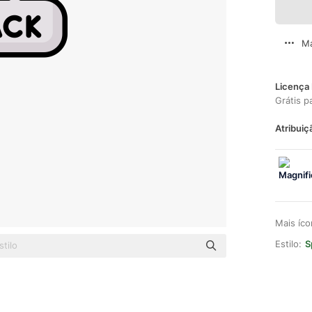
Ma
Licença 
Grátis p
Atribuiç
Mais íc
Estilo:
S