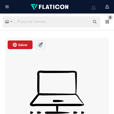
0
Salvar