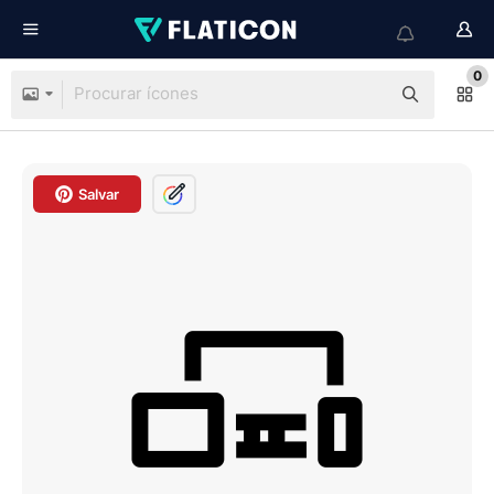
0
Salvar