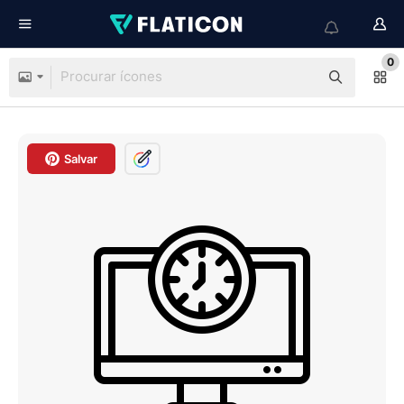
0
Salvar