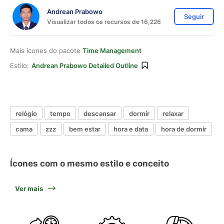
Andrean Prabowo
Seguir
Visualizar todos os recursos de 16,226
Mais ícones do pacote
Time Management
Estilo:
Andrean Prabowo Detailed Outline
relógio
tempo
descansar
dormir
relaxar
cama
zzz
bem estar
hora e data
hora de dormir
Ícones com o mesmo estilo e conceito
Ver mais