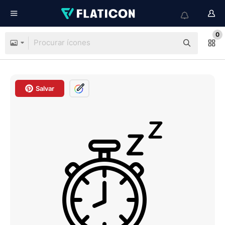
0
Salvar