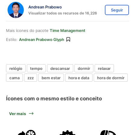
Andrean Prabowo
Seguir
Visualizar todos os recursos de 16,226
Mais ícones do pacote
Time Management
Estilo:
Andrean Prabowo Glyph
relógio
tempo
descansar
dormir
relaxar
cama
zzz
bem estar
hora e data
hora de dormir
Ícones com o mesmo estilo e conceito
Ver mais