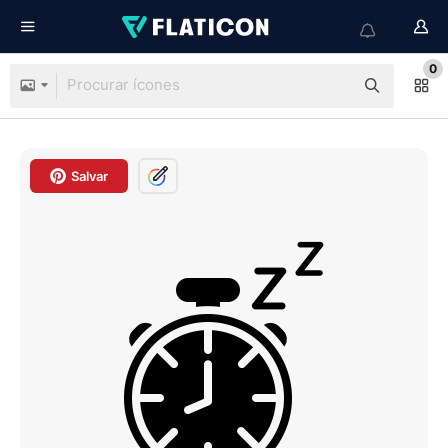
0
Salvar