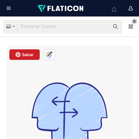
0
Salvar