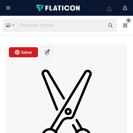
0
Salvar