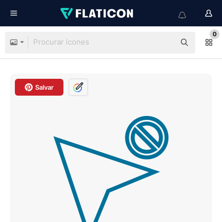
0
Salvar