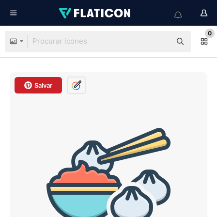
0
Salvar