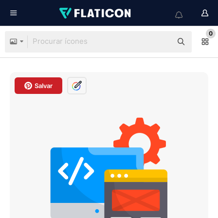
0
Salvar