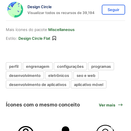
Design Circle
Seguir
Visualizar todos os recursos de 39,194
Mais ícones do pacote
Miscellaneous
Estilo:
Design Circle Flat
perfil
engrenagem
configurações
programas
desenvolvimento
eletrônicos
seo e web
desenvolvimento de aplicativos
aplicativo móvel
Ícones com o mesmo conceito
Ver mais