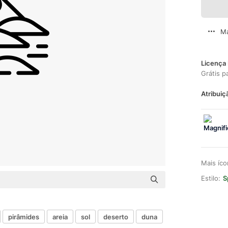
Ma
Licença 
Grátis p
Atribuiç
Mais íc
Estilo:
S
pirâmides
areia
sol
deserto
duna