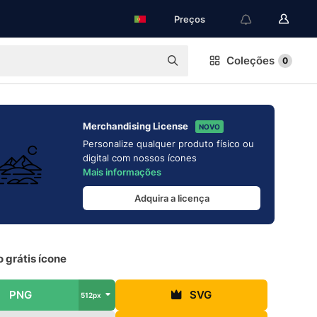
Preços
Coleções
0
Merchandising License
NOVO
Personalize qualquer produto físico ou
digital com nossos ícones
Mais informações
Adquira a licença
 grátis ícone
PNG
SVG
512px