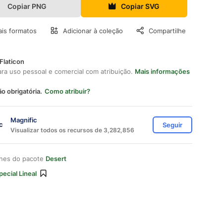
Copiar PNG
Copiar SVG
is formatos
Adicionar à coleção
Compartilhe
Flaticon
ara uso pessoal e comercial com atribuição.
Mais informações
ão obrigatória.
Como atribuir?
Magnific
Seguir
Visualizar todos os recursos de 3,282,856
ones do pacote
Desert
pecial Lineal