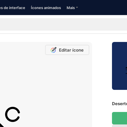
s de interface
Ícones animados
Mais
Editar ícone
Deserto