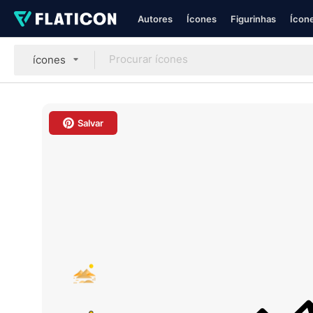
Autores
Ícones
Figurinhas
Ícone
ícones
Salvar