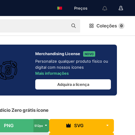
Preços
Coleções
0
Merchandising License
NOVO
Personalize qualquer produto físico ou
digital com nossos ícones
Mais informações
Adquira a licença
ício Zero grátis ícone
PNG
SVG
512px