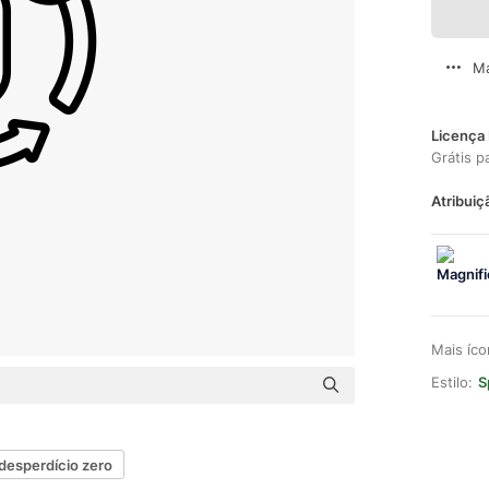
Ma
Licença 
Grátis p
Atribuiç
Mais íc
Estilo:
S
desperdício zero