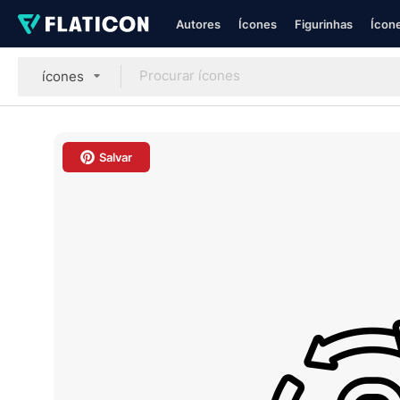
Autores
Ícones
Figurinhas
Ícone
ícones
Salvar