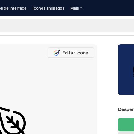
s de interface
Ícones animados
Mais
Editar ícone
Desperd