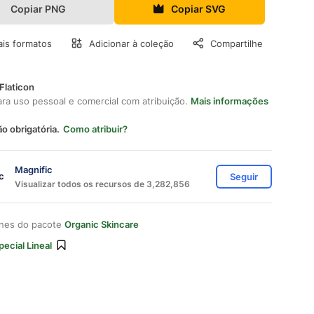
Copiar PNG
Copiar SVG
is formatos
Adicionar à coleção
Compartilhe
Flaticon
ara uso pessoal e comercial com atribuição.
Mais informações
ão obrigatória.
Como atribuir?
Magnific
Seguir
Visualizar todos os recursos de 3,282,856
ones do pacote
Organic Skincare
pecial Lineal