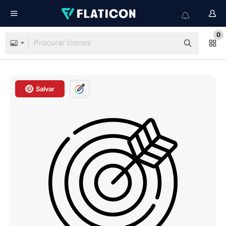
0
Salvar