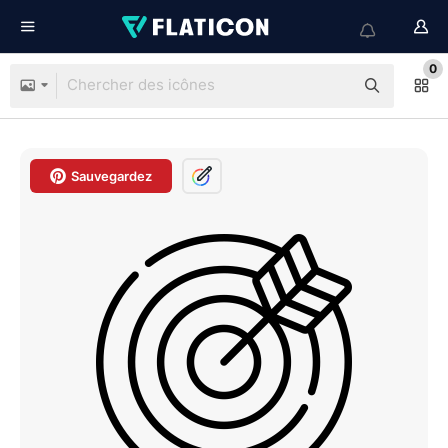
0
Sauvegardez