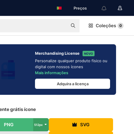
Preços
Coleções
0
Merchandising License
NOVO
Personalize qualquer produto físico ou
digital com nossos ícones
Mais informações
Adquira a licença
nte grátis ícone
PNG
SVG
512px