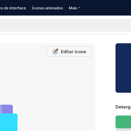
s de interface
Ícones animados
Mais
Editar ícone
Deterge