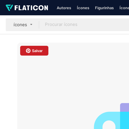
Autores
Ícones
Figurinhas
Ícone
ícones
Salvar