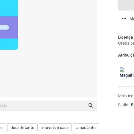
Ma
Licença 
Grátis p
Atribuiç
Mais íc
Estilo:
B
te
desinfetante
móveis e casa
amaciante