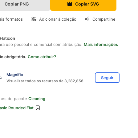
Copiar PNG
Copiar SVG
is formatos
Adicionar à coleção
Compartilhe
Flaticon
ara uso pessoal e comercial com atribuição.
Mais informações
ão obrigatória.
Como atribuir?
Magnific
Seguir
Visualizar todos os recursos de 3,282,856
ones do pacote
Cleaning
asic Rounded Flat