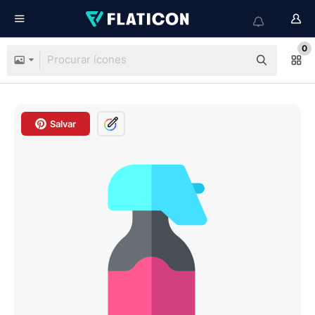
0
Salvar