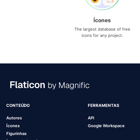
Ícones
The largest database of free
icons for any project.
CONTEÚDO
FERRAMENTAS
Autores
API
Ícones
Google Workspace
Figurinhas