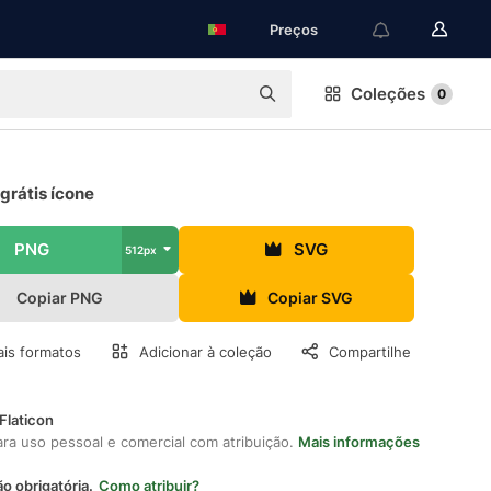
Preços
Coleções
0
grátis ícone
PNG
SVG
512px
Copiar PNG
Copiar SVG
is formatos
Adicionar à coleção
Compartilhe
Flaticon
ara uso pessoal e comercial com atribuição.
Mais informações
ão obrigatória.
Como atribuir?