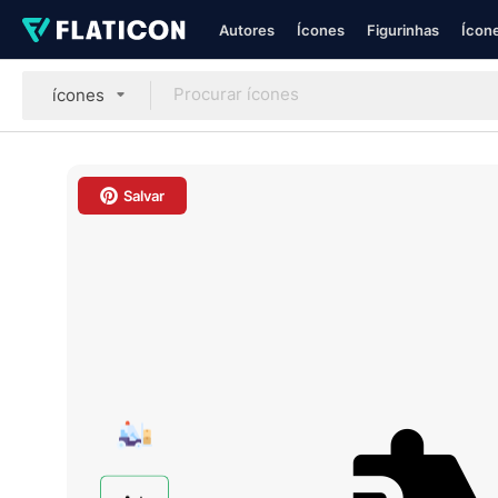
Autores
Ícones
Figurinhas
Ícone
ícones
Salvar