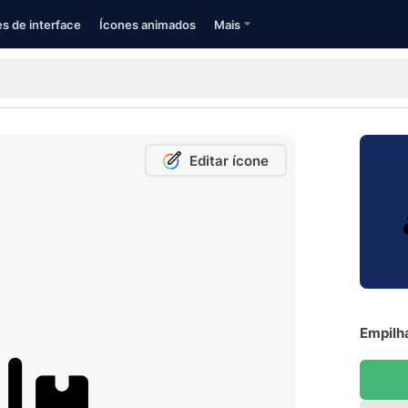
s de interface
Ícones animados
Mais
Editar ícone
Empilha