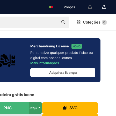
Preços
Coleções
0
Merchandising License
NOVO
Personalize qualquer produto físico ou
digital com nossos ícones
Mais informações
Adquira a licença
deira grátis ícone
PNG
SVG
512px