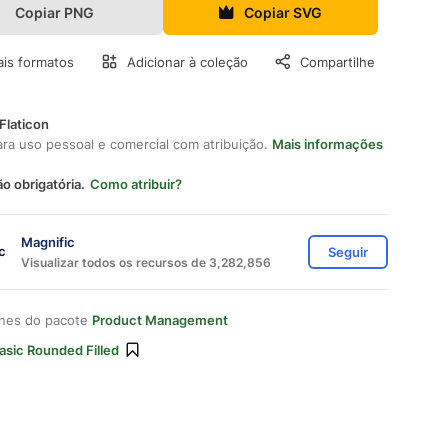
Copiar PNG
Copiar SVG
is formatos
Adicionar à coleção
Compartilhe
Flaticon
ara uso pessoal e comercial com atribuição.
Mais informações
ão obrigatória.
Como atribuir?
Magnific
Seguir
Visualizar todos os recursos de 3,282,856
ones do pacote
Product Management
asic Rounded Filled