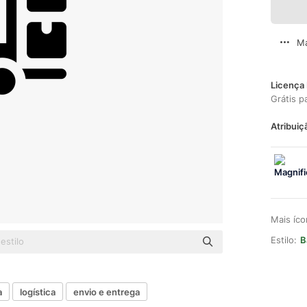
Ma
Licença 
Grátis p
Atribuiç
Mais íc
Estilo:
B
a
logística
envio e entrega