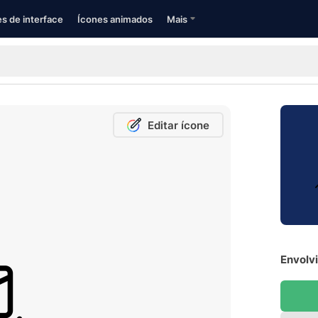
s de interface
Ícones animados
Mais
Editar ícone
Envolvi