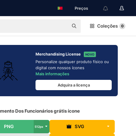
Preços
Coleções
0
Merchandising License
NOVO
Personalize qualquer produto físico ou
digital com nossos ícones
Mais informações
Adquira a licença
mento Dos Funcionários grátis ícone
PNG
SVG
512px