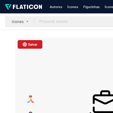
Autores
Ícones
Figurinhas
Ícone
ícones
Salvar