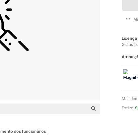
Ma
Licença 
Grátis p
Atribuiç
Mais íc
Estilo:
S
imento dos funcionários