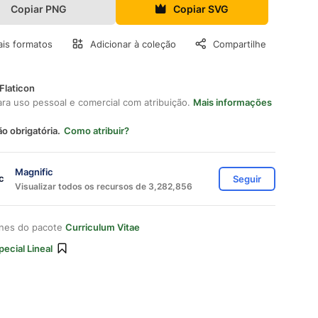
Copiar PNG
Copiar SVG
is formatos
Adicionar à coleção
Compartilhe
Flaticon
ara uso pessoal e comercial com atribuição.
Mais informações
ão obrigatória.
Como atribuir?
Magnific
Seguir
Visualizar todos os recursos de 3,282,856
ones do pacote
Curriculum Vitae
pecial Lineal