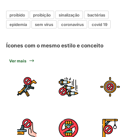
proibido
proibição
sinalização
bactérias
epidemia
sem vírus
coronavírus
covid 19
Ícones com o mesmo estilo e conceito
Ver mais