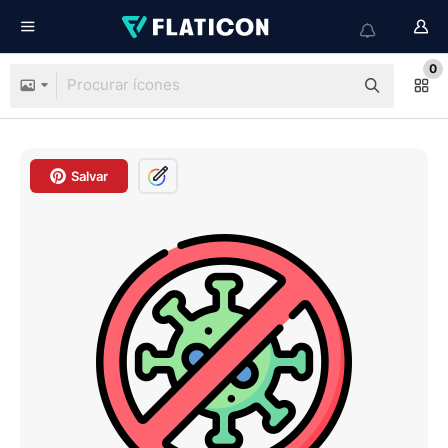
0
Salvar