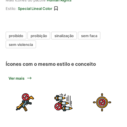
Mais ícones do pacote
Human Rights
Estilo:
Special Lineal Color
proibido
proibição
sinalização
sem faca
sem violencia
Ícones com o mesmo estilo e conceito
Ver mais