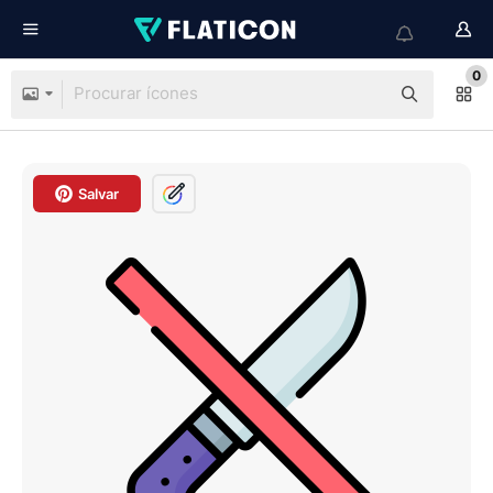
0
Salvar