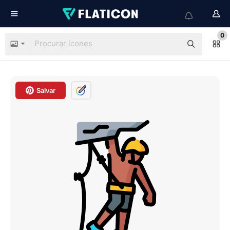
0
Salvar