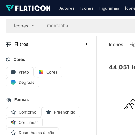
Autores
Ícones
Figurinhas
Ícone
Ícones
Filtros
Ícones
Fi
Cores
44,051
Í
Preto
Cores
Degradê
Formas
Contorno
Preenchido
Cor Linear
Desenhadas à mão