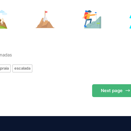
onadas
praia
escalada
Next
page