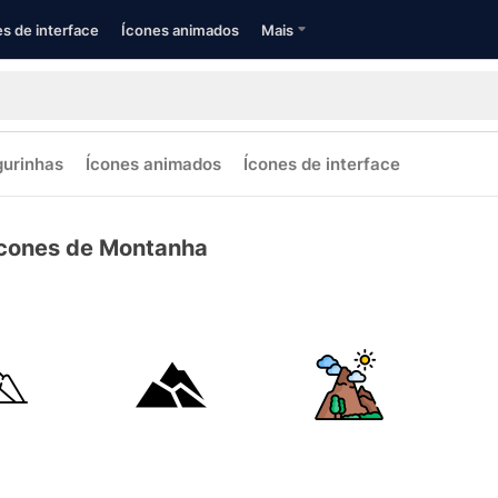
s de interface
Ícones animados
Mais
gurinhas
Ícones animados
Ícones de interface
cones de Montanha