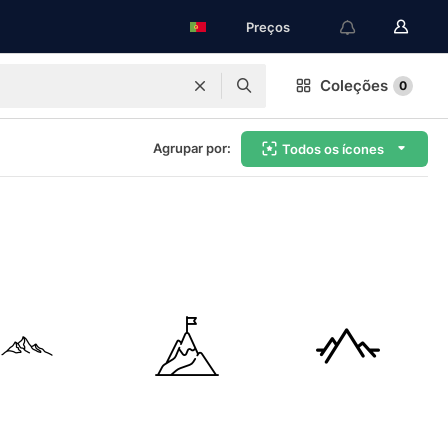
Preços
Coleções
0
Agrupar por:
Todos os ícones