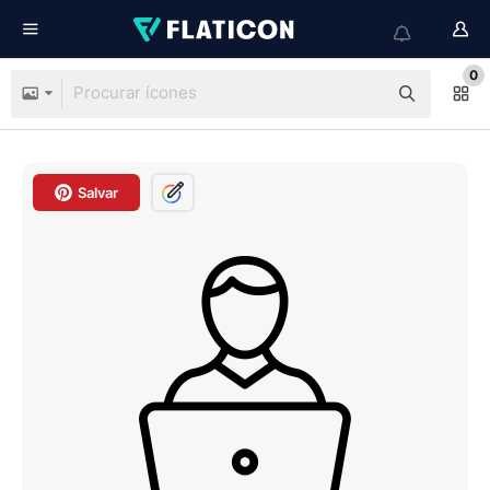
0
Salvar