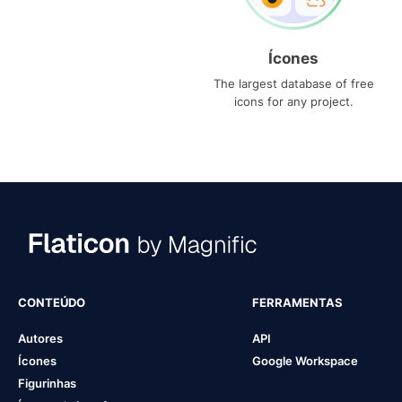
Ícones
The largest database of free
icons for any project.
CONTEÚDO
FERRAMENTAS
Autores
API
Ícones
Google Workspace
Figurinhas