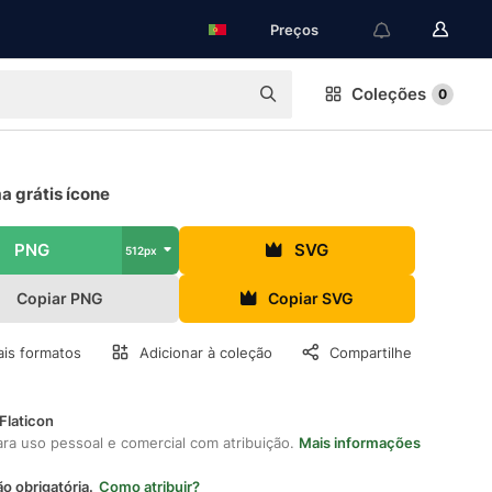
Preços
Coleções
0
a grátis ícone
PNG
SVG
512px
Copiar PNG
Copiar SVG
is formatos
Adicionar à coleção
Compartilhe
Flaticon
ara uso pessoal e comercial com atribuição.
Mais informações
ão obrigatória.
Como atribuir?