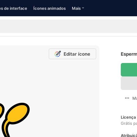
s de interface
Ícones animados
Mais
Editar ícone
Esperm
Ma
Licença 
Grátis p
Atribuiç