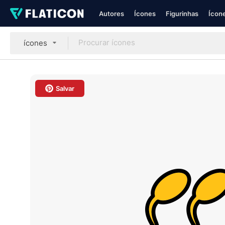
Autores
Ícones
Figurinhas
Ícone
ícones
Salvar