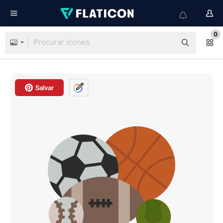
0
Salvar