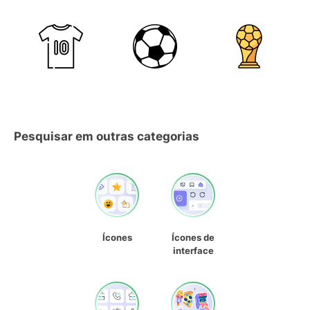
Pesquisar em outras categorias
Ícones
Ícones de
interface