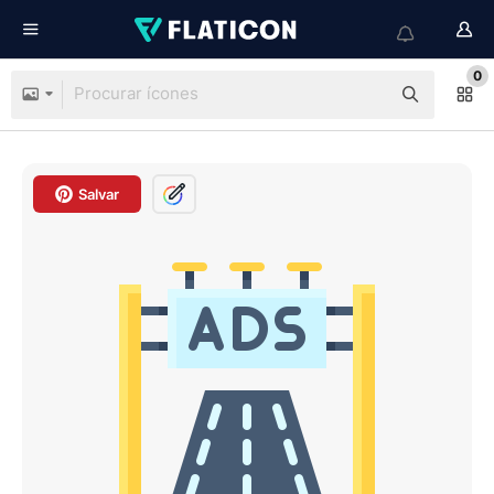
0
Salvar