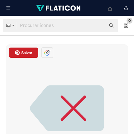
0
Salvar