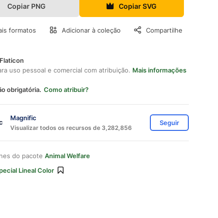
Copiar PNG
Copiar SVG
is formatos
Adicionar à coleção
Compartilhe
Flaticon
ara uso pessoal e comercial com atribuição.
Mais informações
ão obrigatória.
Como atribuir?
Magnific
Seguir
Visualizar todos os recursos de 3,282,856
ones do pacote
Animal Welfare
pecial Lineal Color