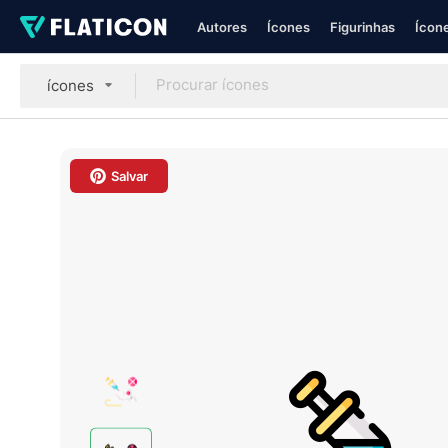
Autores
Ícones
Figurinhas
Ícone
ícones
Salvar