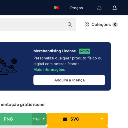
Preços
Coleções
0
Merchandising License
NOVO
Personalize qualquer produto físico ou
digital com nossos ícones
Mais informações
Adquira a licença
mentação grátis ícone
PNG
SVG
512px