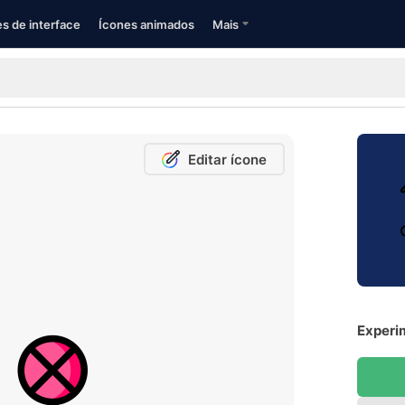
s de interface
Ícones animados
Mais
Editar ícone
Experi