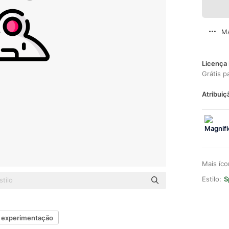
Ma
Licença 
Grátis p
Atribuiç
Mais íc
Estilo:
S
experimentação