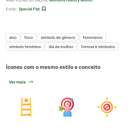
Mais ícones do pacote
Womens History Month
Estilo:
Special Flat
alvo
foco
símbolo de gênero
feminismo
símbolo feminino
dia da mulher
formas e símbolos
Ícones com o mesmo estilo e conceito
Ver mais