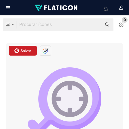
0
Salvar