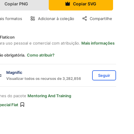
Copiar PNG
Copiar SVG
is formatos
Adicionar à coleção
Compartilhe
Flaticon
ara uso pessoal e comercial com atribuição.
Mais informações
ão obrigatória.
Como atribuir?
Magnific
Seguir
Visualizar todos os recursos de 3,282,856
ones do pacote
Mentoring And Training
pecial Flat