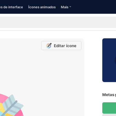
s de interface
Ícones animados
Mais
Editar ícone
Metas g