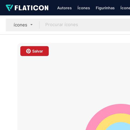
Autores
Ícones
Figurinhas
Ícone
ícones
Salvar