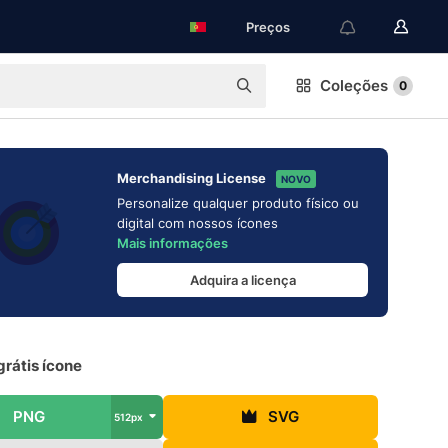
Preços
Coleções
0
Merchandising License
NOVO
Personalize qualquer produto físico ou
digital com nossos ícones
Mais informações
Adquira a licença
rátis ícone
PNG
SVG
512px