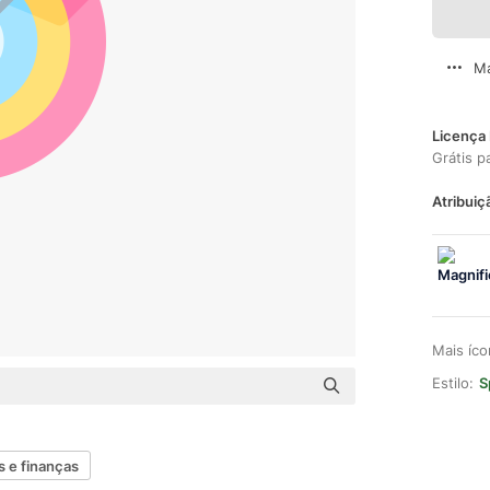
Ma
Licença 
Grátis p
Atribuiç
Mais íc
Estilo:
S
 e finanças