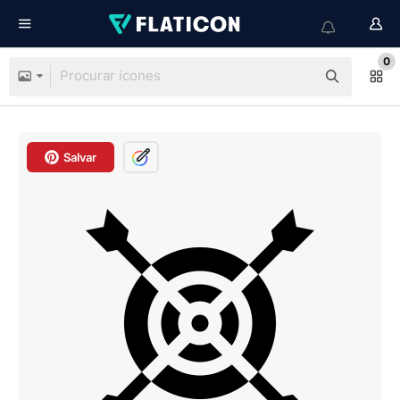
0
Salvar