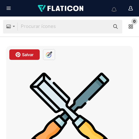
0
Salvar