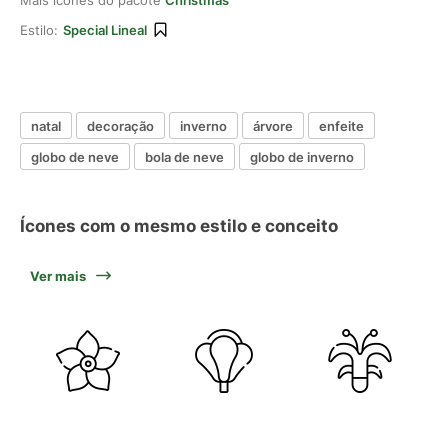
Mais ícones do pacote
Christmas
Estilo:
Special Lineal
natal
decoração
inverno
árvore
enfeite
globo de neve
bola de neve
globo de inverno
Ícones com o mesmo estilo e conceito
Ver mais