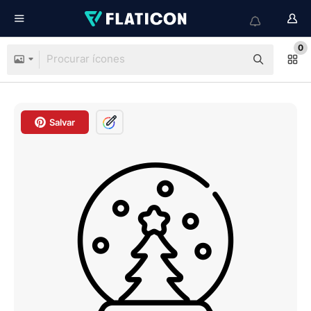
0
Salvar