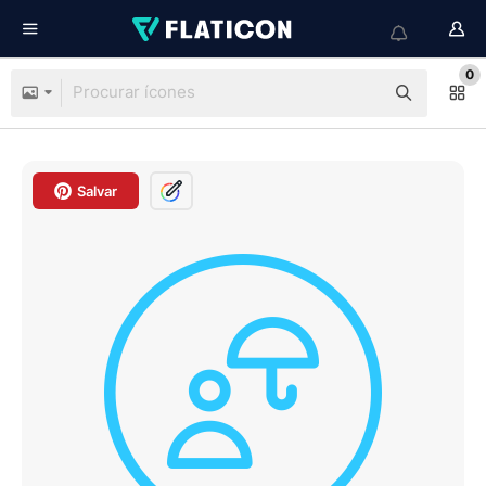
0
Salvar