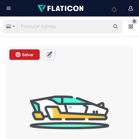
0
Salvar