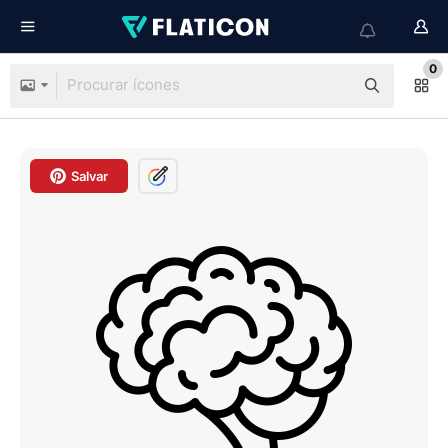
0
Salvar