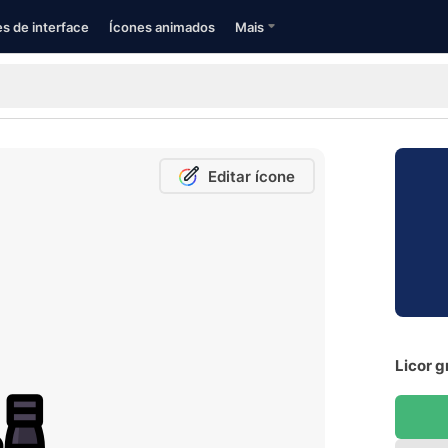
s de interface
Ícones animados
Mais
Editar ícone
Licor g