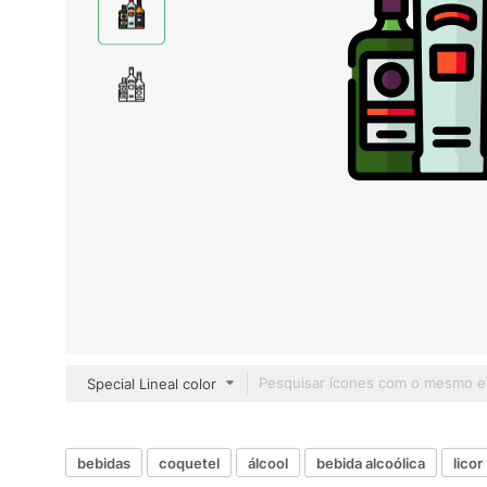
Special Lineal color
bebidas
coquetel
álcool
bebida alcoólica
licor