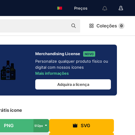
Preços
Coleções
0
Merchandising License
NOVO
Personalize qualquer produto físico ou
digital com nossos ícones
Mais informações
Adquira a licença
rátis ícone
PNG
SVG
512px