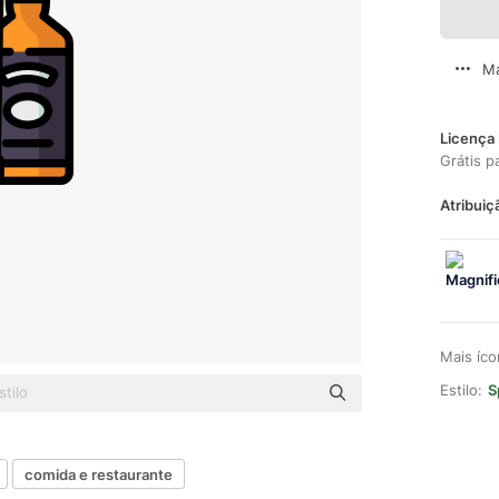
Ma
Licença 
Grátis p
Atribuiç
Mais íc
Estilo:
S
comida e restaurante