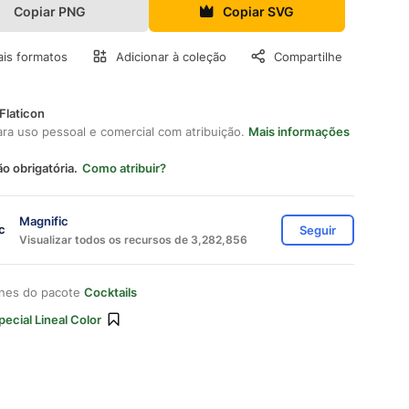
Copiar PNG
Copiar SVG
is formatos
Adicionar à coleção
Compartilhe
Flaticon
ara uso pessoal e comercial com atribuição.
Mais informações
ão obrigatória.
Como atribuir?
Magnific
Seguir
Visualizar todos os recursos de 3,282,856
ones do pacote
Cocktails
pecial Lineal Color