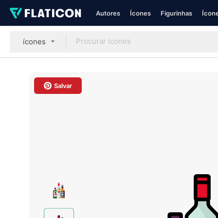
Autores
Ícones
Figurinhas
Ícone
ícones
Salvar