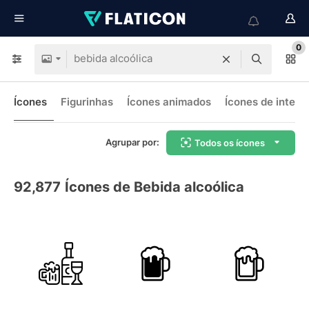
0
Ícones
Figurinhas
Ícones animados
Ícones de interf
Agrupar por:
Todos os ícones
92,877
Ícones de Bebida alcoólica