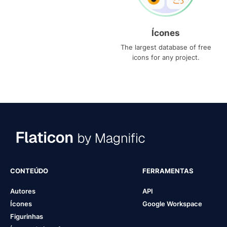
Ícones
The largest database of free
icons for any project.
CONTEÚDO
FERRAMENTAS
Autores
API
Ícones
Google Workspace
Figurinhas