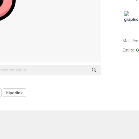
Mais íc
Estilo:
G
hiperlink