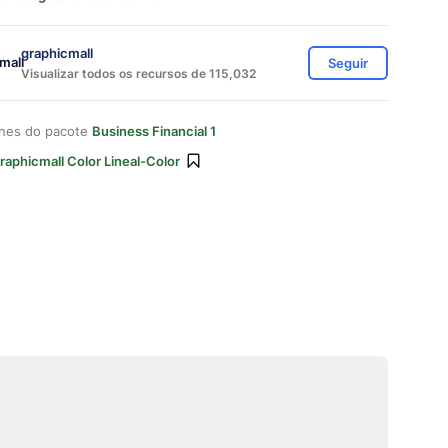
graphicmall
Seguir
Visualizar todos os recursos de 115,032
ones do pacote
Business Financial 1
raphicmall Color Lineal-Color