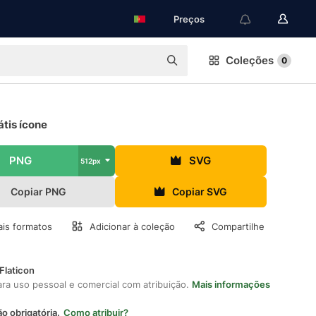
Preços
Coleções
0
átis ícone
PNG
SVG
512px
Copiar PNG
Copiar SVG
is formatos
Adicionar à coleção
Compartilhe
Flaticon
ara uso pessoal e comercial com atribuição.
Mais informações
ão obrigatória.
Como atribuir?