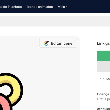
s de interface
Ícones animados
Mais
Editar ícone
Link gr
Ma
Licença 
Grátis p
Atribuiç