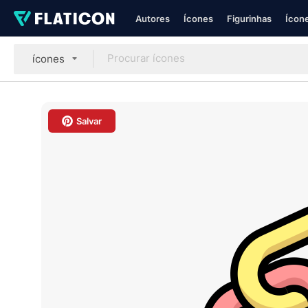
Autores
Ícones
Figurinhas
Ícone
ícones
Salvar