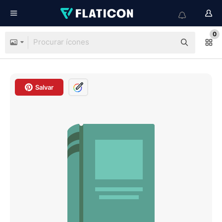
0
Salvar