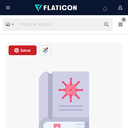
0
Salvar