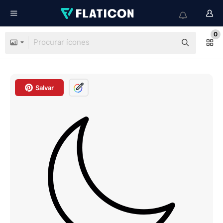
0
Salvar