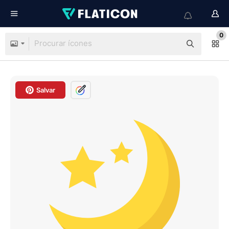
0
Salvar