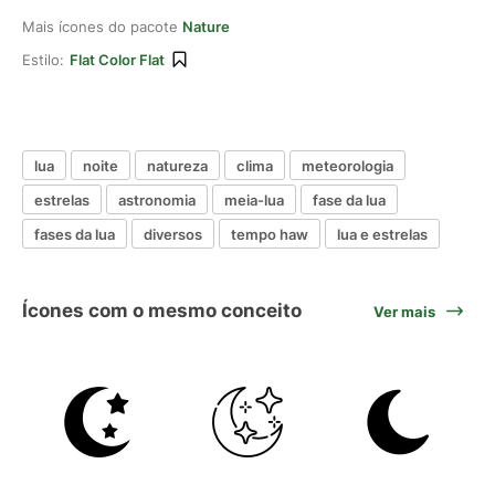
Mais ícones do pacote
Nature
Estilo:
Flat Color Flat
lua
noite
natureza
clima
meteorologia
estrelas
astronomia
meia-lua
fase da lua
fases da lua
diversos
tempo haw
lua e estrelas
Ícones com o mesmo conceito
Ver mais