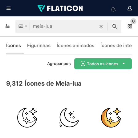
0
Ícones
Figurinhas
Ícones animados
Ícones de interf
Agrupar por:
Todos os ícones
9,312
Ícones de Meia-lua