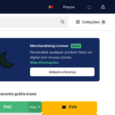
Preços
Coleções
0
Merchandising License
NOVO
Personalize qualquer produto físico ou
digital com nossos ícones
Mais informações
Adquira a licença
scente grátis ícone
PNG
SVG
512px