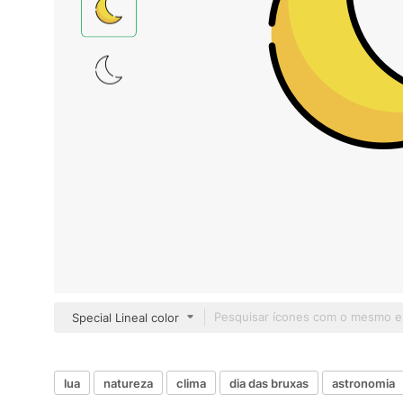
Special Lineal color
lua
natureza
clima
dia das bruxas
astronomia