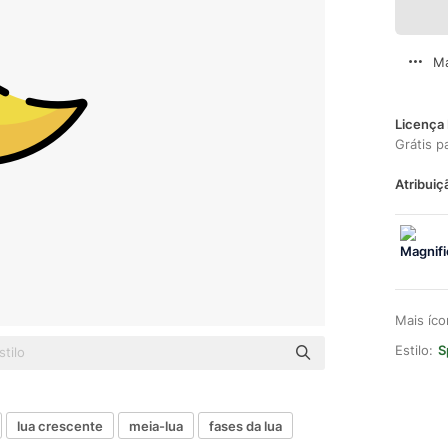
Ma
Licença 
Grátis p
Atribuiç
Mais íc
Estilo:
S
lua crescente
meia-lua
fases da lua