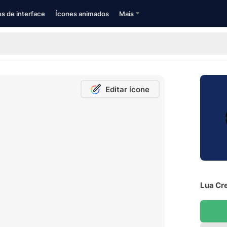
s de interface
Ícones animados
Mais
Editar ícone
Lua Cre