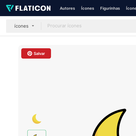
Autores
Ícones
Figurinhas
Ícone
ícones
Salvar