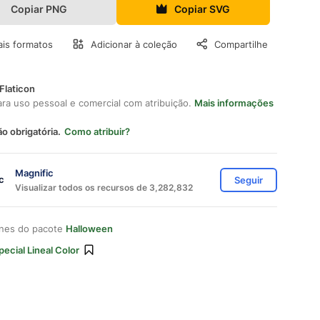
Copiar PNG
Copiar SVG
is formatos
Adicionar à coleção
Compartilhe
Flaticon
ara uso pessoal e comercial com atribuição.
Mais informações
ão obrigatória.
Como atribuir?
Magnific
Seguir
Visualizar todos os recursos de 3,282,832
ones do pacote
Halloween
pecial Lineal Color